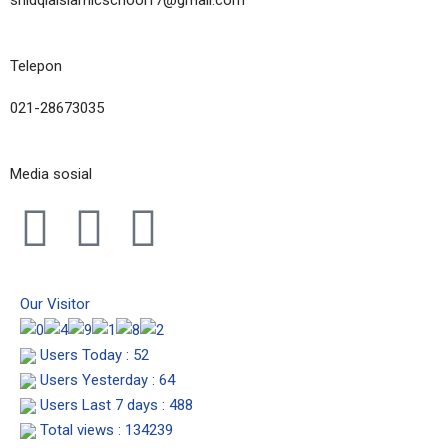
shidqiaislamicschool17@gmail.com
Telepon
021-28673035
Media sosial
I
F
Y
n
a
o
Our Visitor
s
c
u
Users Today : 52
t
e
t
Users Yesterday : 64
Users Last 7 days : 488
a
b
u
Total views : 134239