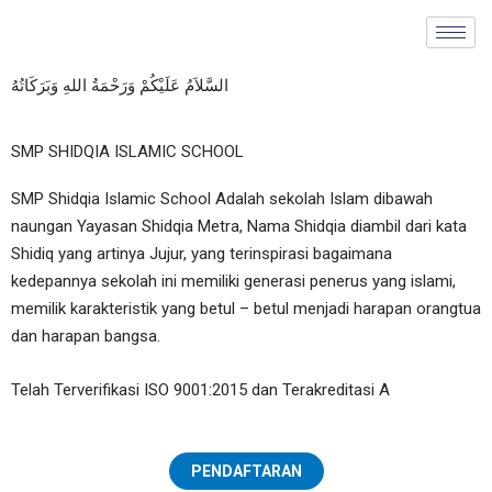
Skip
to
content
السَّلاَمُ عَلَيْكُمْ وَرَحْمَةُ اللهِ وَبَرَكَاتُهُ
SMP SHIDQIA ISLAMIC SCHOOL
SMP Shidqia Islamic School Adalah sekolah Islam dibawah
naungan Yayasan Shidqia Metra, Nama Shidqia diambil dari kata
Shidiq yang artinya Jujur, yang terinspirasi bagaimana
kedepannya sekolah ini memiliki generasi penerus yang islami,
memilik karakteristik yang betul – betul menjadi harapan orangtua
dan harapan bangsa.
Telah Terverifikasi ISO 9001:2015 dan Terakreditasi A
PENDAFTARAN