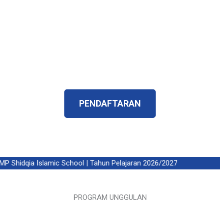
penerus yang islami, memilik karakteristik yang
betul – betul menjadi harapan orangtua dan
harapan bangsa.
Telah Terverifikasi ISO 9001:2015 dan
Terakreditasi A
PENDAFTARAN
Shidqia Islamic School | Tahun Pelajaran 2026/2027
PROGRAM UNGGULAN