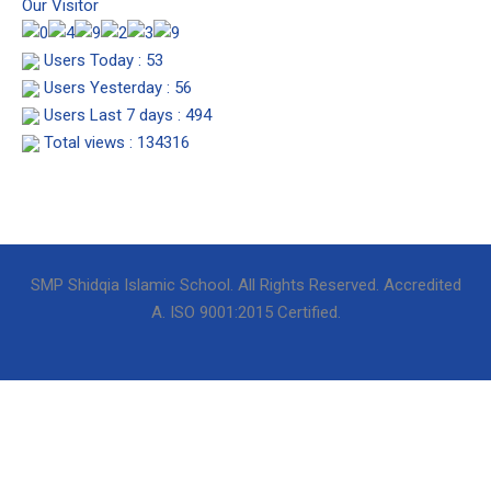
g
o
b
Our Visitor
r
o
e
a
k
Users Today : 53
m
Users Yesterday : 56
Users Last 7 days : 494
Total views : 134316
SMP Shidqia Islamic School. All Rights Reserved. Accredited
A. ISO 9001:2015 Certified.