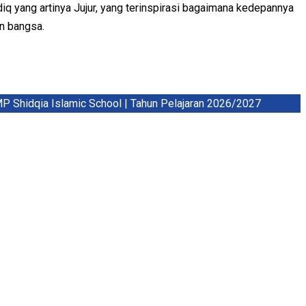
q yang artinya Jujur, yang terinspirasi bagaimana kedepannya
an bangsa.
idqia Islamic School | Tahun Pelajaran 2026/2027