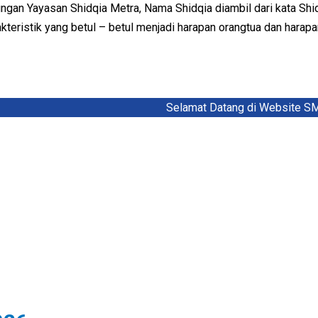
an Yayasan Shidqia Metra, Nama Shidqia diambil dari kata Shidi
akteristik yang betul – betul menjadi harapan orangtua dan harap
Selamat Datang di Website SMP Sh