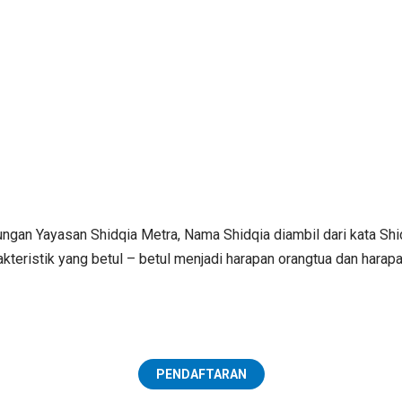
gan Yayasan Shidqia Metra, Nama Shidqia diambil dari kata Shidi
akteristik yang betul – betul menjadi harapan orangtua dan harap
PENDAFTARAN