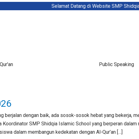
Selamat Datang di Website SMP Shidqia Isl
 Qur'an
Public Speaking
026
ng berjalan dengan baik, ada sosok-sosok hebat yang bekerja, 
para Koordinator SMP Shidqia Islamic School yang berperan dal
i siswa dalam membangun kedekatan dengan Al-Qur’an […]