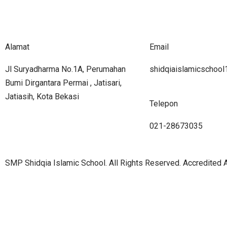
Alamat
Email
Jl Suryadharma No.1A, Perumahan
shidqiaislamicschoo
Bumi Dirgantara Permai , Jatisari,
Jatiasih, Kota Bekasi
Telepon
021-28673035
SMP Shidqia Islamic School. All Rights Reserved. Accredited A