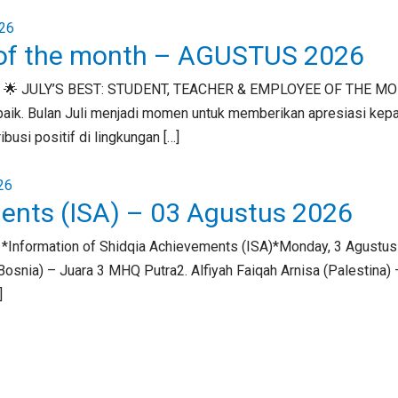
 of the month – AGUSTUS 2026
6 🌟 JULY’S BEST: STUDENT, TEACHER & EMPLOYEE OF THE MONT
h baik. Bulan Juli menjadi momen untuk memberikan apresiasi kep
usi positif di lingkungan […]
ments (ISA) – 03 Agustus 2026
 *Information of Shidqia Achievements (ISA)*Monday, 3 Agustu
snia) – Juara 3 MHQ Putra2. Alfiyah Faiqah Arnisa (Palestina) 
]