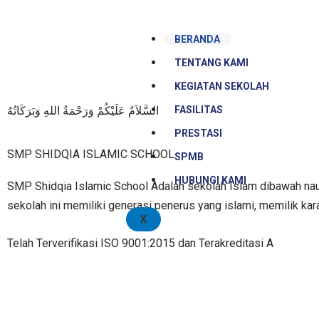
Skip
to
BERANDA
content
TENTANG KAMI
KEGIATAN SEKOLAH
FASILITAS
السَّلاَمُ عَلَيْكُمْ وَرَحْمَةُ اللهِ وَبَرَكَاتُهُ
PRESTASI
SMP SHIDQIA ISLAMIC SCHOOL
SPMB
HUBUNGI KAMI
SMP Shidqia Islamic School Adalah sekolah Islam dibawah naun
sekolah ini memiliki generasi penerus yang islami, memilik kar
X
Telah Terverifikasi ISO 9001:2015 dan Terakreditasi A