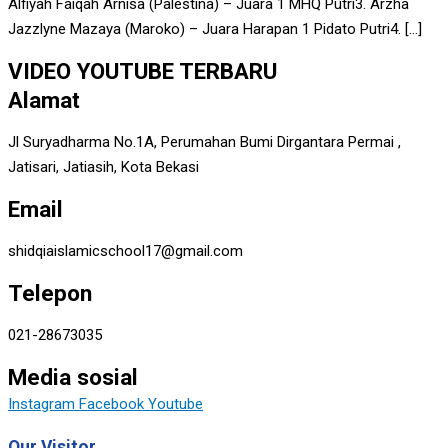
Alfiyah Faiqah Arnisa (Palestina) – Juara 1 MHQ Putri3. Arzha
Jazzlyne Mazaya (Maroko) – Juara Harapan 1 Pidato Putri4. […]
VIDEO YOUTUBE TERBARU
Alamat
Jl Suryadharma No.1A, Perumahan Bumi Dirgantara Permai ,
Jatisari, Jatiasih, Kota Bekasi
Email
shidqiaislamicschool17@gmail.com
Telepon
021-28673035
Media sosial
Instagram
Facebook
Youtube
Our Visitor