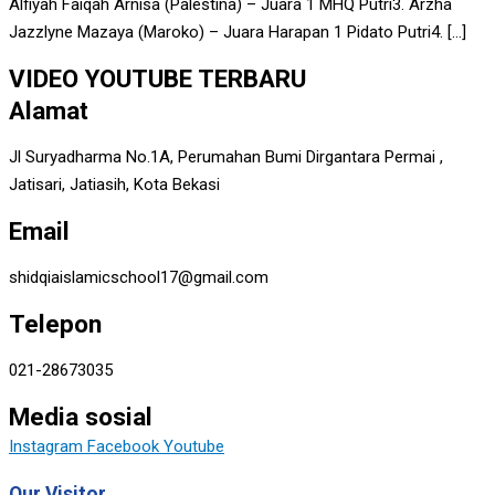
Alfiyah Faiqah Arnisa (Palestina) – Juara 1 MHQ Putri3. Arzha
Jazzlyne Mazaya (Maroko) – Juara Harapan 1 Pidato Putri4. […]
VIDEO YOUTUBE TERBARU
Alamat
Jl Suryadharma No.1A, Perumahan Bumi Dirgantara Permai ,
Jatisari, Jatiasih, Kota Bekasi
Email
shidqiaislamicschool17@gmail.com
Telepon
021-28673035
Media sosial
Instagram
Facebook
Youtube
Our Visitor