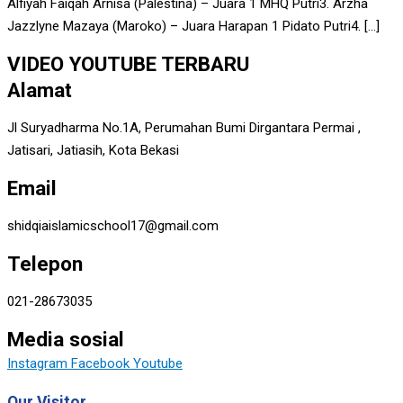
Alfiyah Faiqah Arnisa (Palestina) – Juara 1 MHQ Putri3. Arzha
Jazzlyne Mazaya (Maroko) – Juara Harapan 1 Pidato Putri4. […]
VIDEO YOUTUBE TERBARU
Alamat
Jl Suryadharma No.1A, Perumahan Bumi Dirgantara Permai ,
Jatisari, Jatiasih, Kota Bekasi
Email
shidqiaislamicschool17@gmail.com
Telepon
021-28673035
Media sosial
Instagram
Facebook
Youtube
Our Visitor