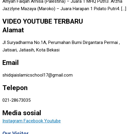
Alfiyah Faiqah Arnisa (Palestina) – Juara 1 MHQ Putri3. Arzha
Jazzlyne Mazaya (Maroko) – Juara Harapan 1 Pidato Putri4. […]
VIDEO YOUTUBE TERBARU
Alamat
Jl Suryadharma No.1A, Perumahan Bumi Dirgantara Permai ,
Jatisari, Jatiasih, Kota Bekasi
Email
shidqiaislamicschool17@gmail.com
Telepon
021-28673035
Media sosial
Instagram
Facebook
Youtube
Our Visitor