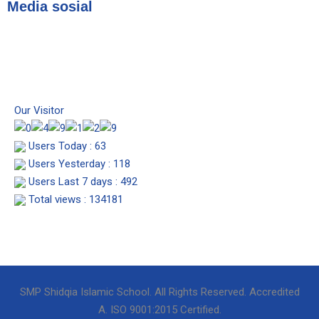
Media sosial
I
F
Y
n
a
o
s
c
u
t
e
t
a
b
u
g
o
b
Our Visitor
r
o
e
a
k
Users Today : 63
m
Users Yesterday : 118
Users Last 7 days : 492
Total views : 134181
SMP Shidqia Islamic School. All Rights Reserved. Accredited
A. ISO 9001:2015 Certified.