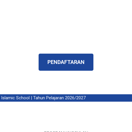
penerus yang islami, memilik karakteristik yang
betul – betul menjadi harapan orangtua dan
harapan bangsa.
Telah Terverifikasi ISO 9001:2015 dan
Terakreditasi A
PENDAFTARAN
amic School | Tahun Pelajaran 2026/2027