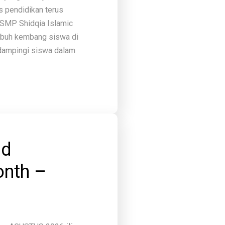
 pendidikan terus
r SMP Shidqia Islamic
mbuh kembang siswa di
ndampingi siswa dalam
nd
onth –