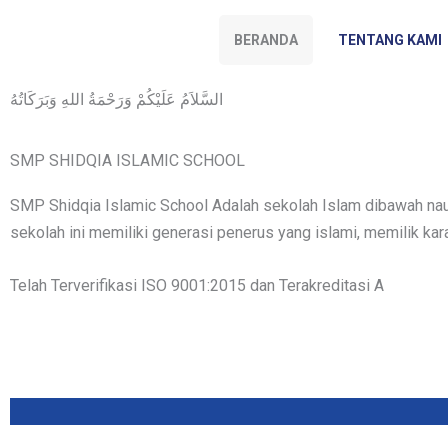
Skip
to
BERANDA
TENTANG KAMI
content
السَّلاَمُ عَلَيْكُمْ وَرَحْمَةُ اللهِ وَبَرَكَاتُهُ
SMP SHIDQIA ISLAMIC SCHOOL
SMP Shidqia Islamic School Adalah sekolah Islam dibawah naun
sekolah ini memiliki generasi penerus yang islami, memilik kar
Telah Terverifikasi ISO 9001:2015 dan Terakreditasi A