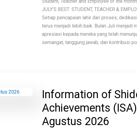
Student, Teacher and Employee of the mon
JULY’S BEST: STUDENT, TEACHER & EMPL
Setiap pencapaian lahir dari proses, dedikas
terus menjadi lebih baik. Bulan Juli menjad
apresiasi kepada mereka yang telah menunju
semangat, tanggung jawab, dan kontribusi posi
Information of Shid
Achievements (ISA)
Agustus 2026