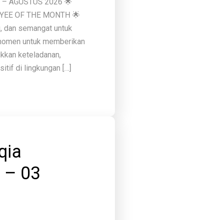
th – AGUSTUS 2026 🌟
OYEE OF THE MONTH 🌟
i, dan semangat untuk
i momen untuk memberikan
kkan keteladanan,
tif di lingkungan […]
qia
 – 03