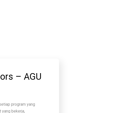
tors – AGU
setiap program yang
 yang bekerja,