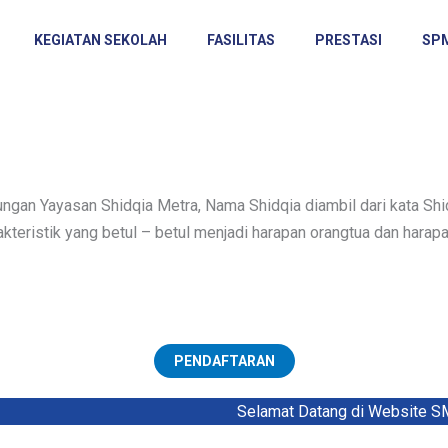
KEGIATAN SEKOLAH
FASILITAS
PRESTASI
SP
gan Yayasan Shidqia Metra, Nama Shidqia diambil dari kata Shidi
akteristik yang betul – betul menjadi harapan orangtua dan harap
PENDAFTARAN
Selamat Datang di Website SMP Shi