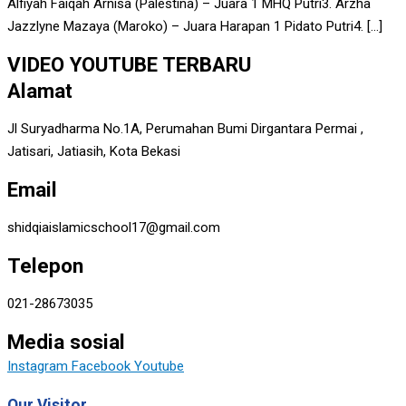
Alfiyah Faiqah Arnisa (Palestina) – Juara 1 MHQ Putri3. Arzha
Jazzlyne Mazaya (Maroko) – Juara Harapan 1 Pidato Putri4. […]
VIDEO YOUTUBE TERBARU
Alamat
Jl Suryadharma No.1A, Perumahan Bumi Dirgantara Permai ,
Jatisari, Jatiasih, Kota Bekasi
Email
shidqiaislamicschool17@gmail.com
Telepon
021-28673035
Media sosial
Instagram
Facebook
Youtube
Our Visitor