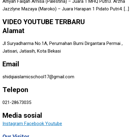
Alfiyah Faiqah Arnisa (Palestina) – Juara 1 MHQ Putri3. Arzha
Jazzlyne Mazaya (Maroko) – Juara Harapan 1 Pidato Putri4. […]
VIDEO YOUTUBE TERBARU
Alamat
Jl Suryadharma No.1A, Perumahan Bumi Dirgantara Permai ,
Jatisari, Jatiasih, Kota Bekasi
Email
shidqiaislamicschool17@gmail.com
Telepon
021-28673035
Media sosial
Instagram
Facebook
Youtube
Our Visitor