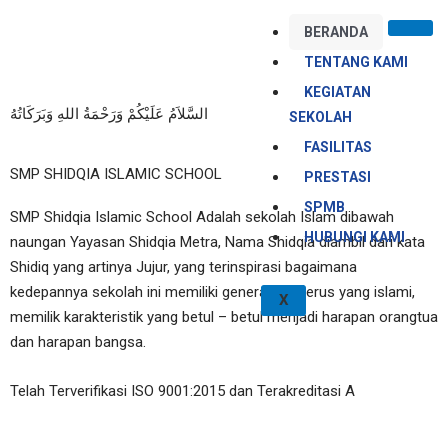
Skip
BERANDA
to
content
TENTANG KAMI
KEGIATAN
السَّلاَمُ عَلَيْكُمْ وَرَحْمَةُ اللهِ وَبَرَكَاتُهُ
SEKOLAH
FASILITAS
SMP SHIDQIA ISLAMIC SCHOOL
PRESTASI
SPMB
SMP Shidqia Islamic School Adalah sekolah Islam dibawah
HUBUNGI KAMI
naungan Yayasan Shidqia Metra, Nama Shidqia diambil dari kata
Shidiq yang artinya Jujur, yang terinspirasi bagaimana
kedepannya sekolah ini memiliki generasi penerus yang islami,
X
memilik karakteristik yang betul – betul menjadi harapan orangtua
dan harapan bangsa.
Telah Terverifikasi ISO 9001:2015 dan Terakreditasi A