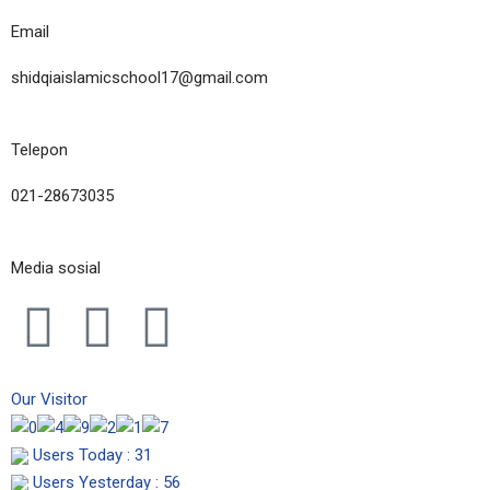
Email
shidqiaislamicschool17@gmail.com
Telepon
021-28673035
Media sosial
I
F
Y
n
a
o
Our Visitor
s
c
u
Users Today : 31
Users Yesterday : 56