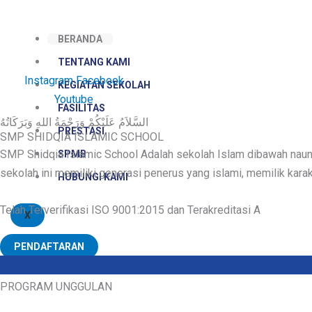
Skip
to
BERANDA
content
TENTANG KAMI
Instagram
Facebook
KEGIATAN SEKOLAH
Youtube
FASILITAS
السَّلاَمُ عَلَيْكُمْ وَرَحْمَةُ اللهِ وَبَرَكَاتُهُ
PRESTASI
SMP SHIDQIA ISLAMIC SCHOOL
SMP Shidqia Islamic School Adalah sekolah Islam dibawah naunga
SPMB
sekolah ini memiliki generasi penerus yang islami, memilik kara
HUBUNGI KAMI
Telah Terverifikasi ISO 9001:2015 dan Terakreditasi A
X
PENDAFTARAN
PROGRAM UNGGULAN