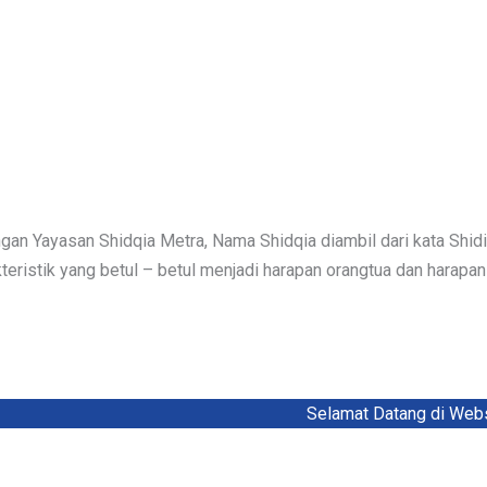
n Yayasan Shidqia Metra, Nama Shidqia diambil dari kata Shidiq
kteristik yang betul – betul menjadi harapan orangtua dan harapa
Selamat Datang di Website