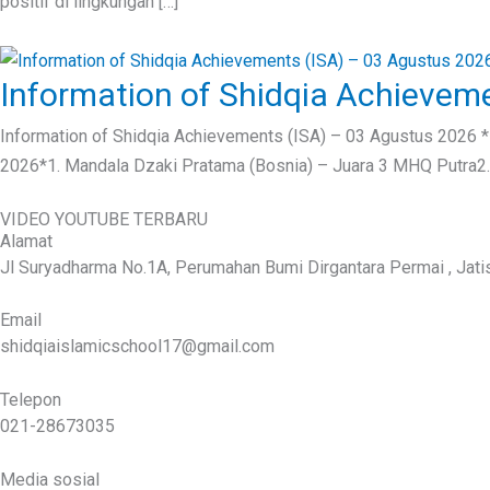
positif di lingkungan […]
Information of Shidqia Achievem
Information of Shidqia Achievements (ISA) – 03 Agustus 2026 
2026*1. Mandala Dzaki Pratama (Bosnia) – Juara 3 MHQ Putra2. A
VIDEO YOUTUBE TERBARU
Alamat
Jl Suryadharma No.1A, Perumahan Bumi Dirgantara Permai , Jatisa
Email
shidqiaislamicschool17@gmail.com
Telepon
021-28673035
Media sosial