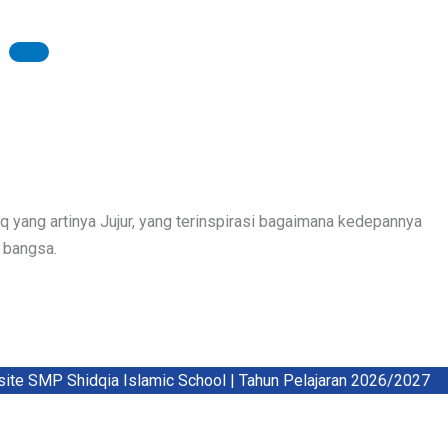
 yang artinya Jujur, yang terinspirasi bagaimana kedepannya
n bangsa.
 SMP Shidqia Islamic School | Tahun Pelajaran 2026/2027