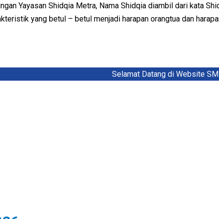
an Yayasan Shidqia Metra, Nama Shidqia diambil dari kata Shidi
akteristik yang betul – betul menjadi harapan orangtua dan harap
Selamat Datang di Website SMP Shi