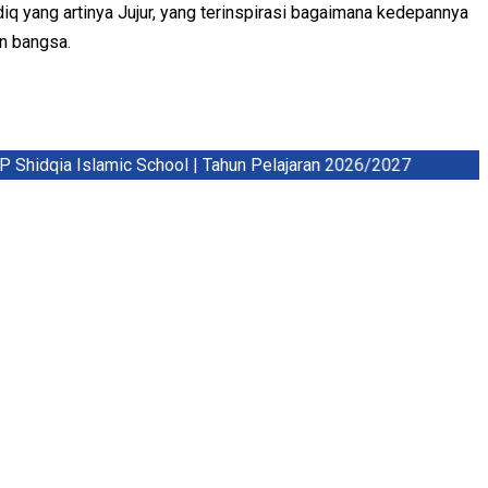
q yang artinya Jujur, yang terinspirasi bagaimana kedepannya
an bangsa.
dqia Islamic School | Tahun Pelajaran 2026/2027