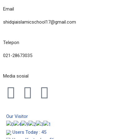
Email
shidqiaislamicschool17@gmail.com
Telepon
021-28673035
Media sosial
I
F
Y
n
a
o
Our Visitor
s
c
u
Users Today : 45