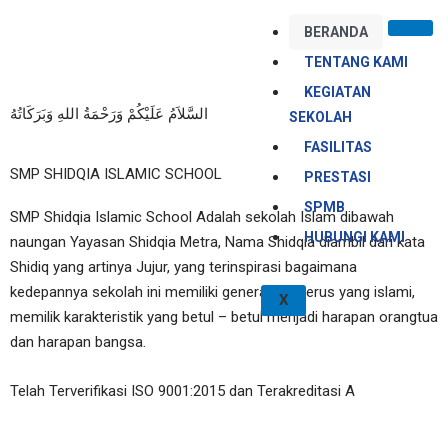
Skip
BERANDA
to
content
TENTANG KAMI
KEGIATAN
السَّلاَمُ عَلَيْكُمْ وَرَحْمَةُ اللهِ وَبَرَكَاتُهُ
SEKOLAH
FASILITAS
SMP SHIDQIA ISLAMIC SCHOOL
PRESTASI
SPMB
SMP Shidqia Islamic School Adalah sekolah Islam dibawah
HUBUNGI KAMI
naungan Yayasan Shidqia Metra, Nama Shidqia diambil dari kata
Shidiq yang artinya Jujur, yang terinspirasi bagaimana
kedepannya sekolah ini memiliki generasi penerus yang islami,
X
memilik karakteristik yang betul – betul menjadi harapan orangtua
dan harapan bangsa.
Telah Terverifikasi ISO 9001:2015 dan Terakreditasi A