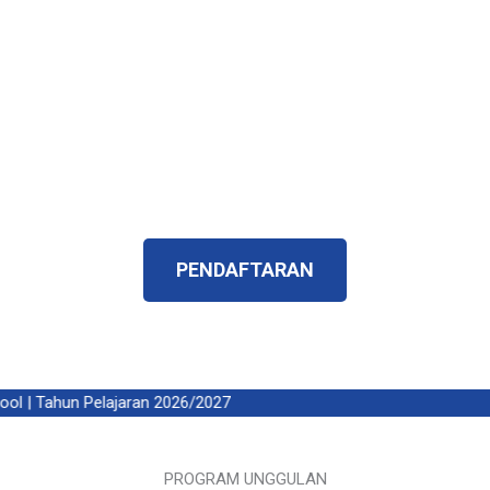
kedepannya sekolah ini memiliki generasi
penerus yang islami, memilik karakteristik yang
betul – betul menjadi harapan orangtua dan
harapan bangsa.
Telah Terverifikasi ISO 9001:2015 dan
Terakreditasi A
PENDAFTARAN
l | Tahun Pelajaran 2026/2027
PROGRAM UNGGULAN