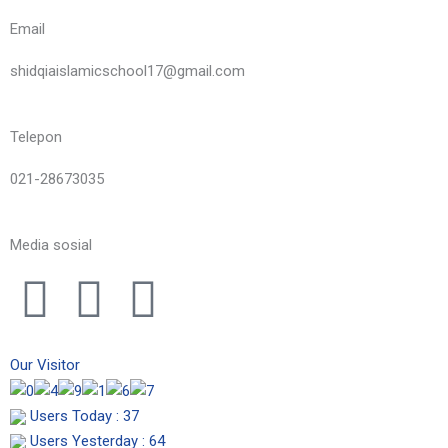
Email
shidqiaislamicschool17@gmail.com
Telepon
021-28673035
Media sosial
I
F
Y
n
a
o
Our Visitor
s
c
u
Users Today : 37
Users Yesterday : 64