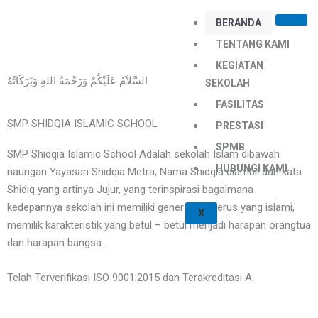
Skip
BERANDA
to
content
TENTANG KAMI
KEGIATAN
السَّلاَمُ عَلَيْكُمْ وَرَحْمَةُ اللهِ وَبَرَكَاتُهُ
SEKOLAH
FASILITAS
SMP SHIDQIA ISLAMIC SCHOOL
PRESTASI
SPMB
SMP Shidqia Islamic School Adalah sekolah Islam dibawah
HUBUNGI KAMI
naungan Yayasan Shidqia Metra, Nama Shidqia diambil dari kata
Shidiq yang artinya Jujur, yang terinspirasi bagaimana
kedepannya sekolah ini memiliki generasi penerus yang islami,
X
memilik karakteristik yang betul – betul menjadi harapan orangtua
dan harapan bangsa.
Telah Terverifikasi ISO 9001:2015 dan Terakreditasi A