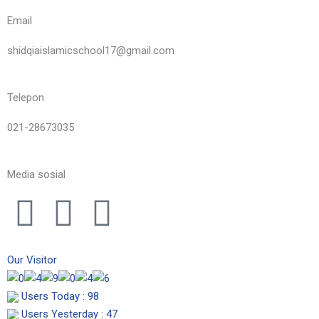
Email
shidqiaislamicschool17@gmail.com
Telepon
021-28673035
Media sosial
I
F
Y
n
a
o
Our Visitor
s
c
u
Users Today : 98
Users Yesterday : 47