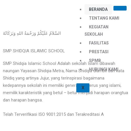
Skip
BERANDA
to
content
TENTANG KAMI
KEGIATAN
السَّلاَمُ عَلَيْكُمْ وَرَحْمَةُ اللهِ وَبَرَكَاتُهُ
SEKOLAH
FASILITAS
SMP SHIDQIA ISLAMIC SCHOOL
PRESTASI
SPMB
SMP Shidqia Islamic School Adalah sekolah Islam dibawah
HUBUNGI KAMI
naungan Yayasan Shidqia Metra, Nama Shidqia diambil dari kata
Shidiq yang artinya Jujur, yang terinspirasi bagaimana
kedepannya sekolah ini memiliki generasi penerus yang islami,
X
memilik karakteristik yang betul – betul menjadi harapan orangtua
dan harapan bangsa.
Telah Terverifikasi ISO 9001:2015 dan Terakreditasi A