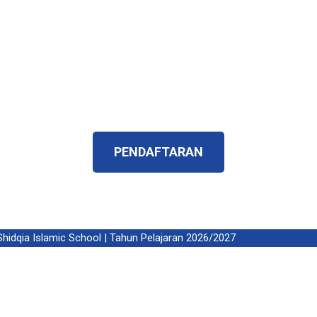
penerus yang islami, memilik karakteristik yang
betul – betul menjadi harapan orangtua dan
harapan bangsa.
Telah Terverifikasi ISO 9001:2015 dan
Terakreditasi A
PENDAFTARAN
qia Islamic School | Tahun Pelajaran 2026/2027