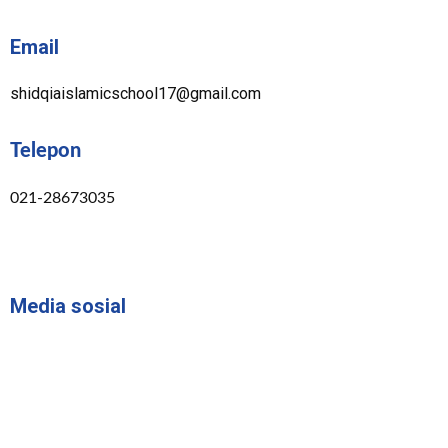
Email
shidqiaislamicschool17@gmail.com
Telepon
021-28673035
Media sosial
I
F
Y
n
a
o