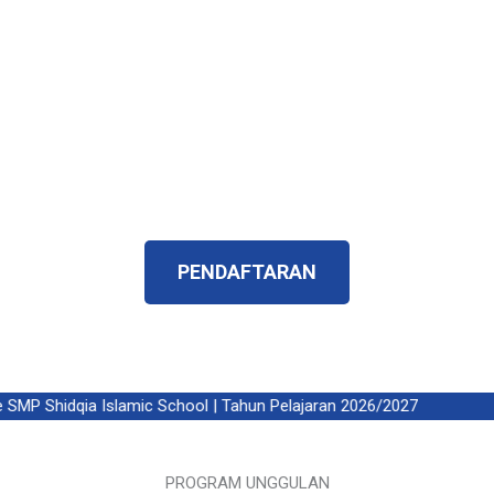
kedepannya sekolah ini memiliki generasi
penerus yang islami, memilik karakteristik yang
betul – betul menjadi harapan orangtua dan
harapan bangsa.
Telah Terverifikasi ISO 9001:2015 dan
Terakreditasi A
PENDAFTARAN
MP Shidqia Islamic School | Tahun Pelajaran 2026/2027
PROGRAM UNGGULAN