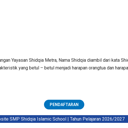
gan Yayasan Shidqia Metra, Nama Shidqia diambil dari kata Shidi
akteristik yang betul – betul menjadi harapan orangtua dan harap
PENDAFTARAN
e SMP Shidqia Islamic School | Tahun Pelajaran 2026/2027