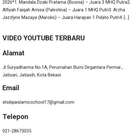
2026*1. Mandala Dzaki Pratama (Bosnia) – Juara 3 MHQ Putra2.
Alfiyah Faiqah Arnisa (Palestina) – Juara 1 MHQ Putri3. Arzha
Jazzlyne Mazaya (Maroko) – Juara Harapan 1 Pidato Putri4. […]
VIDEO YOUTUBE TERBARU
Alamat
Jl Suryadharma No.1A, Perumahan Bumi Dirgantara Permai ,
Jatisari, Jatiasih, Kota Bekasi
Email
shidqiaislamicschool17@gmail.com
Telepon
021-28673035