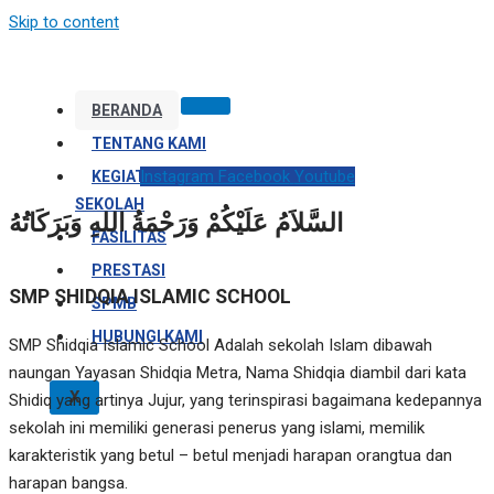
Skip to content
BERANDA
TENTANG KAMI
Instagram
Facebook
Youtube
KEGIATAN
SEKOLAH
السَّلاَمُ عَلَيْكُمْ وَرَحْمَةُ اللهِ وَبَرَكَاتُهُ
FASILITAS
PRESTASI
SMP SHIDQIA ISLAMIC SCHOOL
SPMB
HUBUNGI KAMI
SMP Shidqia Islamic School Adalah sekolah Islam dibawah
naungan Yayasan Shidqia Metra, Nama Shidqia diambil dari kata
X
Shidiq yang artinya Jujur, yang terinspirasi bagaimana kedepannya
sekolah ini memiliki generasi penerus yang islami, memilik
karakteristik yang betul – betul menjadi harapan orangtua dan
harapan bangsa.