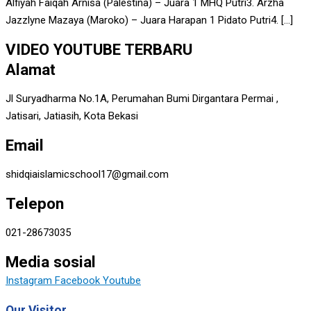
Alfiyah Faiqah Arnisa (Palestina) – Juara 1 MHQ Putri3. Arzha
Jazzlyne Mazaya (Maroko) – Juara Harapan 1 Pidato Putri4. […]
VIDEO YOUTUBE TERBARU
Alamat
Jl Suryadharma No.1A, Perumahan Bumi Dirgantara Permai ,
Jatisari, Jatiasih, Kota Bekasi
Email
shidqiaislamicschool17@gmail.com
Telepon
021-28673035
Media sosial
Instagram
Facebook
Youtube
Our Visitor