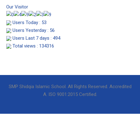
s
c
u
Our Visitor
t
e
t
Users Today : 53
a
b
u
Users Yesterday : 56
Users Last 7 days : 494
g
o
b
Total views : 134316
r
o
e
a
k
SMP Shidqia Islamic School. All Rights Reserved. Accredited
m
A. ISO 9001:2015 Certified.