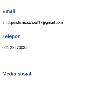
Email
shidqiaislamicschool17@gmail.com
Telepon
021-28673035
Media sosial
I
F
Y
n
a
o