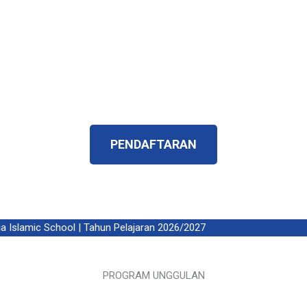
penerus yang islami, memilik karakteristik yang
betul – betul menjadi harapan orangtua dan
harapan bangsa.
Telah Terverifikasi ISO 9001:2015 dan
Terakreditasi A
PENDAFTARAN
slamic School | Tahun Pelajaran 2026/2027
PROGRAM UNGGULAN