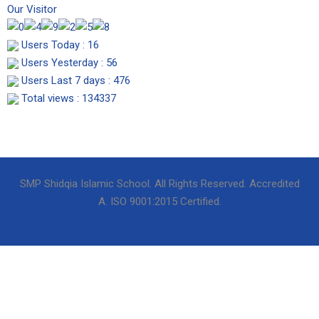
s
c
u
Our Visitor
t
e
t
Users Today : 16
Users Yesterday : 56
a
b
u
Users Last 7 days : 476
Total views : 134337
g
o
b
r
o
e
a
k
SMP Shidqia Islamic School. All Rights Reserved. Accredited
A. ISO 9001:2015 Certified.
m