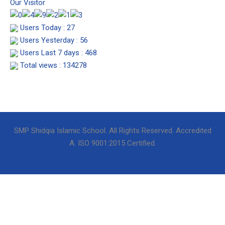
g
o
b
Our Visitor
r
o
e
a
k
Users Today : 27
m
Users Yesterday : 56
Users Last 7 days : 468
Total views : 134278
SMP Shidqia Islamic School. All Rights Reserved. Accredited
A. ISO 9001:2015 Certified.