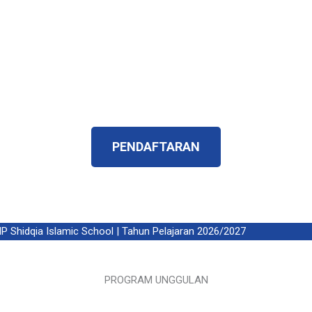
penerus yang islami, memilik karakteristik yang
betul – betul menjadi harapan orangtua dan
harapan bangsa.
Telah Terverifikasi ISO 9001:2015 dan
Terakreditasi A
PENDAFTARAN
hidqia Islamic School | Tahun Pelajaran 2026/2027
PROGRAM UNGGULAN