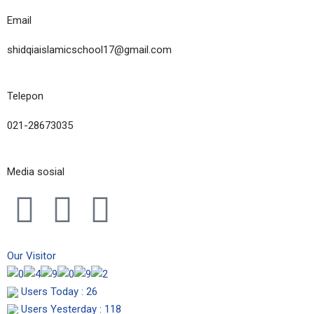
Email
shidqiaislamicschool17@gmail.com
Telepon
021-28673035
Media sosial
I
F
Y
n
a
o
Our Visitor
s
c
u
Users Today : 26
Users Yesterday : 118