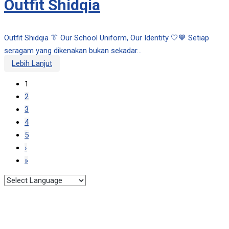
Outfit Shidqia
Outfit Shidqia 👔 Our School Uniform, Our Identity 🤍💙 Setiap
seragam yang dikenakan bukan sekadar...
Lebih Lanjut
1
2
3
4
5
›
»