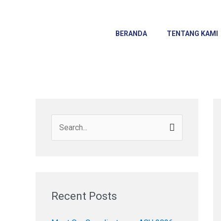
Skip
to
content
BERANDA
TENTANG KAMI
S
e
a
r
c
Recent Posts
h