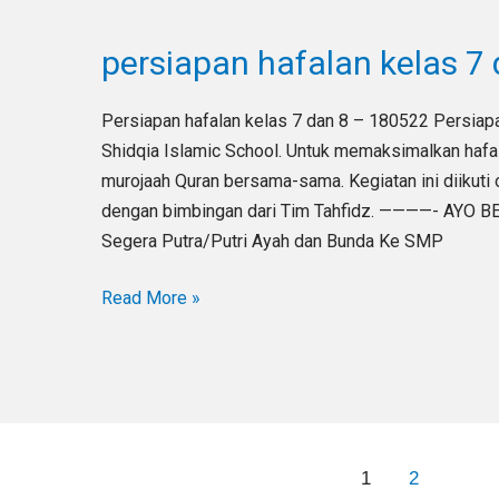
hafalan
persiapan hafalan kelas 7
kelas
7
dan
Persiapan hafalan kelas 7 dan 8 – 180522 Persia
8
Shidqia Islamic School. Untuk memaksimalkan hafa
–
murojaah Quran bersama-sama. Kegiatan ini diikuti 
180522
dengan bimbingan dari Tim Tahfidz. ————- AYO
Segera Putra/Putri Ayah dan Bunda Ke SMP
Read More »
1
2