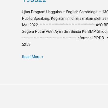
Public
Speaking
Ujian Program Unggulan – English Cambridge – 130
–
Public Speaking. Kegiatan ini dilaksanakan oleh se
190522
Mei 2022. ——————————————————— AYO BERG
Segera Putra/Putri Ayah dan Bunda Ke SMP Shidqi
——————————————————–Informasi PPDB : 📞 : 
5253
Read More »
persiapan