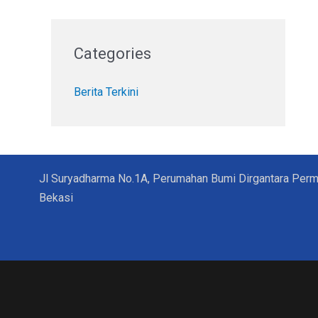
Categories
Berita Terkini
Jl Suryadharma No.1A, Perumahan Bumi Dirgantara Permai 
Bekasi