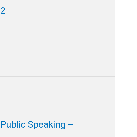
22
Public Speaking –