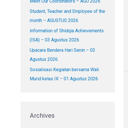
Meet Our Coordinators – AGU 2026
f
o
Student, Teacher and Employee of the
r
month – AGUSTUS 2026
:
Information of Shidqia Achievements
(ISA) – 03 Agustus 2026
Upacara Bendera Hari Senin – 03
Agustus 2026
Sosialisasi Kegiatan bersama Wali
Murid kelas IX – 01 Agustus 2026
Archives