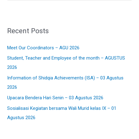
e
a
r
Recent Posts
c
h
Meet Our Coordinators – AGU 2026
f
Student, Teacher and Employee of the month – AGUSTUS
o
2026
r
:
Information of Shidqia Achievements (ISA) – 03 Agustus
2026
Upacara Bendera Hari Senin – 03 Agustus 2026
Sosialisasi Kegiatan bersama Wali Murid kelas IX – 01
Agustus 2026