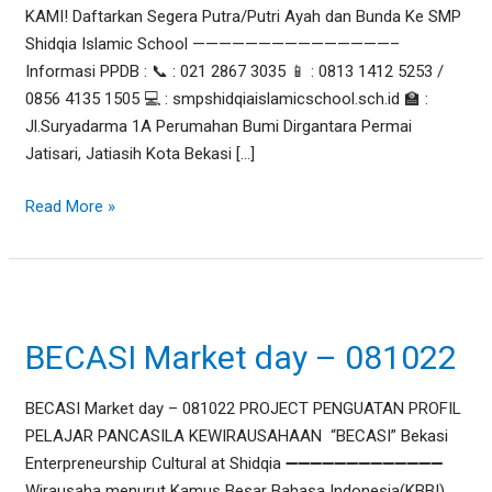
KAMI! Daftarkan Segera Putra/Putri Ayah dan Bunda Ke SMP
Shidqia Islamic School ———————————————–
Informasi PPDB : 📞 : 021 2867 3035 📱 : 0813 1412 5253 /
0856 4135 1505 💻 : smpshidqiaislamicschool.sch.id 🏫 :
Jl.Suryadarma 1A Perumahan Bumi Dirgantara Permai
Jatisari, Jatiasih Kota Bekasi […]
Read More »
BECASI
Market
BECASI Market day – 081022
day
–
081022
BECASI Market day – 081022 PROJECT PENGUATAN PROFIL
PELAJAR PANCASILA KEWIRAUSAHAAN “BECASI” Bekasi
Enterpreneurship Cultural at Shidqia ➖➖➖➖➖➖➖➖➖➖➖➖➖
Wirausaha menurut Kamus Besar Bahasa Indonesia(KBBI),