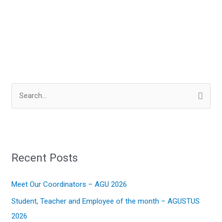
S
e
a
r
Recent Posts
c
h
Meet Our Coordinators – AGU 2026
f
Student, Teacher and Employee of the month – AGUSTUS
o
2026
r