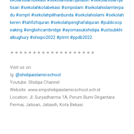
tisari
#sekolahkotabekasi
#smpislam
#sekolahislamterpa
du
#smpit
#sekolahpilihanbunda
#sekolahislami
#sekolah
keren
#tahfizhquran
#sekolahpenghafalquran
#publicscp
eaking
#englishcambridge
#ayomasukshidqia
#ustsubkhi
albughury
#shixpo2022
#ptmt
#ppdb2022
🔹🔹🔹🔹🔹🔹🔹🔹🔹🔹🔹🔹🔹🔹🔹🔹🔹🔹🔹
Visit us on:
Ig:
@shidqiaislamicschool
Youtube: Shidqia Channel
Website: www.smpshidqiaislamicschool.sch.id
Location: Jl. Suryadharma 1A, Perum Bumi Dirgantara
Permai, Jatisari, Jatiasih, Kota Bekasi