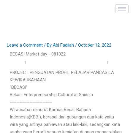
Skip
to
content
Leave a Comment
/ By
Abi Fadilah
/
October 12, 2022
BECASI Market day - 081022
PROJECT PENGUATAN PROFIL PELAJAR PANCASILA
KEWIRAUSAHAAN
“BECASI”
Bekasi Enterpreneurship Cultural at Shidqia
➖➖➖➖➖➖➖➖➖➖➖➖➖
Wirausaha menurut Kamus Besar Bahasa
Indonesia(KBBI), berasal dari gabungan dua kata yaitu
wira yang artinya pahlawan atau laki-laki, sedangkan kata
usaha yang berarti sebuah kegiatan dengan mengerahkan