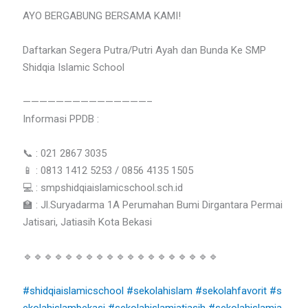
AYO BERGABUNG BERSAMA KAMI!
Daftarkan Segera Putra/Putri Ayah dan Bunda Ke SMP
Shidqia Islamic School
———————————————–
Informasi PPDB :
📞 : 021 2867 3035
📱 : 0813 1412 5253 / 0856 4135 1505
💻 : smpshidqiaislamicschool.sch.id
🏫 : Jl.Suryadarma 1A Perumahan Bumi Dirgantara Permai
Jatisari, Jatiasih Kota Bekasi
🔹🔹🔹🔹🔹🔹🔹🔹🔹🔹🔹🔹🔹🔹🔹🔹🔹🔹🔹
#shidqiaislamicschool
#sekolahislam
#sekolahfavorit
#s
ekolahislambekasi
#sekolahislamjatiasih
#sekolahislamja