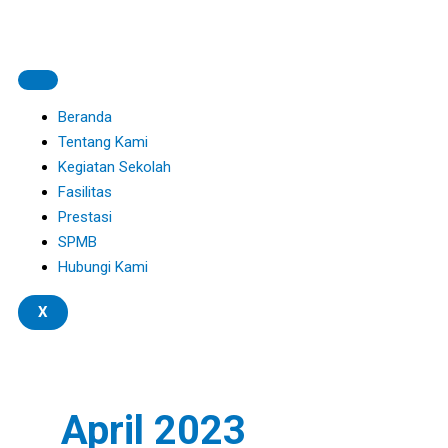
Skip
Ujian
jumat
kultum
S
to
Akhir
berkah
ramadhan
e
content
Program
–
–
a
Unggulan:
080423
060423
r
Beranda
Public
c
Tentang Kami
Speaking
Kegiatan Sekolah
&
h
Fasilitas
English
f
Prestasi
–
o
SPMB
100423
r
Hubungi Kami
:
X
April 2023