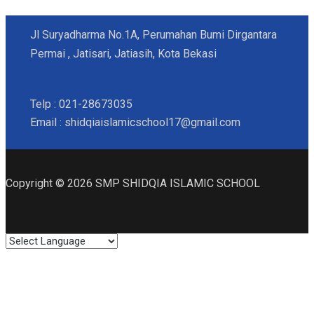
Jl Suryadharma No.1A, Perumahan Bumi Dirgantara
Permai , Jatisari, Jatiasih, Kota Bekasi
Telp : 021-28673035
Email : shidqiaislamicschool17@gmail.com
Copyright © 2026 SMP SHIDQIA ISLAMIC SCHOOL