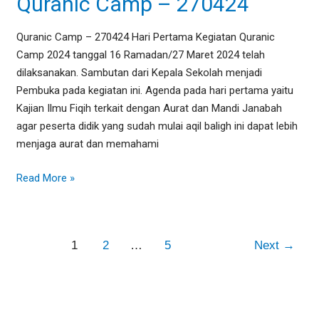
Quranic Camp – 270424
270424
Quranic Camp – 270424 Hari Pertama Kegiatan Quranic
Camp 2024 tanggal 16 Ramadan/27 Maret 2024 telah
dilaksanakan. Sambutan dari Kepala Sekolah menjadi
Pembuka pada kegiatan ini. Agenda pada hari pertama yaitu
Kajian Ilmu Fiqih terkait dengan Aurat dan Mandi Janabah
agar peserta didik yang sudah mulai aqil baligh ini dapat lebih
menjaga aurat dan memahami
Read More »
1
2
…
5
Next
→