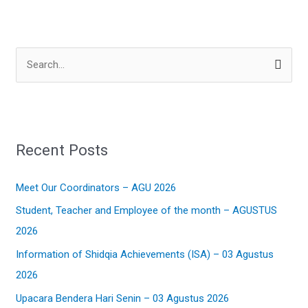
S
e
a
r
Recent Posts
c
h
Meet Our Coordinators – AGU 2026
f
Student, Teacher and Employee of the month – AGUSTUS
o
2026
r
:
Information of Shidqia Achievements (ISA) – 03 Agustus
2026
Upacara Bendera Hari Senin – 03 Agustus 2026