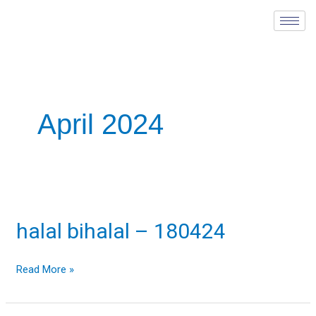
Skip
to
content
April 2024
halal
bihalal
halal bihalal – 180424
–
180424
Read More »