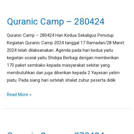
Quranic
Camp
Quranic Camp – 280424
–
280424
Quranic Camp – 280424 Hari Kedua Sekaligus Penutup
Kegiatan Quranic Camp 2024 tanggal 17 Ramadan/28 Maret
2024 telah dilaksanakan. Agenda pada hari kedua yaitu
kegiatan sosial yaitu Shidqia Berbagi dengan memberikan
170 paket sembako kepada masyarakat sekitar yang
membutuhkan dan juga diberikan kepada 2 Yayasan yatim
piatu. Pada siang hari setelah shalat zuhur peserta didik
Read More »
Quranic
Camp
–