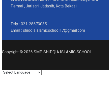
Permai , Jatisari, Jatiasih, Kota Bekasi
Telp : 021-28673035
Email : shidqiaislamicschool17@gmail.com
Copyright © 2026 SMP SHIDQIA ISLAMIC SCHOOL