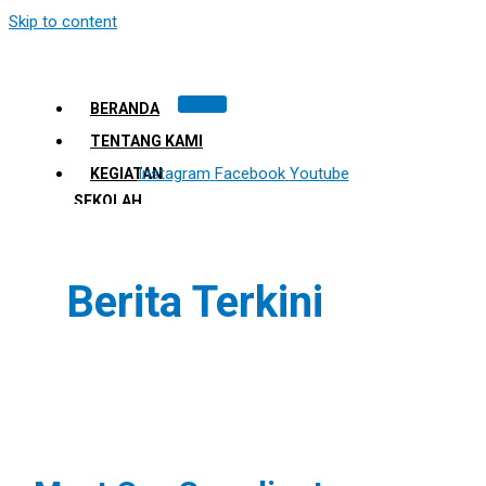
Skip to content
BERANDA
TENTANG KAMI
Instagram
Facebook
Youtube
KEGIATAN
SEKOLAH
FASILITAS
PRESTASI
Berita Terkini
SPMB
HUBUNGI KAMI
X