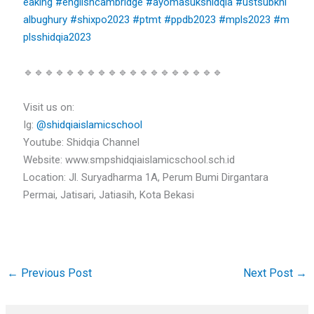
eaking
#englishcambridge
#ayomasukshidqia
#ustsubkhi
albughury
#shixpo2023
#ptmt
#ppdb2023
#mpls2023
#m
plsshidqia2023
🔹🔹🔹🔹🔹🔹🔹🔹🔹🔹🔹🔹🔹🔹🔹🔹🔹🔹🔹
Visit us on:
Ig:
@shidqiaislamicschool
Youtube: Shidqia Channel
Website: www.smpshidqiaislamicschool.sch.id
Location: Jl. Suryadharma 1A, Perum Bumi Dirgantara
Permai, Jatisari, Jatiasih, Kota Bekasi
←
Previous Post
Next Post
→