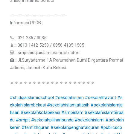
Shidqia Islamic School
————————————————
Informasi PPDB :
📞 : 021 2867 3035
📱 : 0813 1412 5253 / 0856 4135 1505
💻 : smpshidqiaislamicschool.sch.id
🏫 : Jl.Suryadarma 1A Perumahan Bumi Dirgantara Permai
Jatisari, Jatiasih Kota Bekasi
🔹🔹🔹🔹🔹🔹🔹🔹🔹🔹🔹🔹🔹🔹🔹🔹🔹🔹🔹
#shidqiaislamicschool
#sekolahislam
#sekolahfavorit
#s
ekolahislambekasi
#sekolahislamjatiasih
#sekolahislamja
tisari
#sekolahkotabekasi
#smpislam
#sekolahislamterpa
du
#smpit
#sekolahpilihanbunda
#sekolahislami
#sekolah
keren
#tahfizhquran
#sekolahpenghafalquran
#publicscp