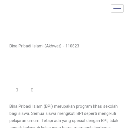
Skip
to
content
Bina Pribadi Islami (Akhwat) - 110823
Bina Pribadi Islam (BPI) merupakan program khas sekolah
bagi siswa. Semua siswa mengikuti BPI seperti mengikuti
pelajaran umum. Tetapi ada yang spesial dengan BPI, tidak
seperti belajar di kelas yang harus memenuhi berbagai