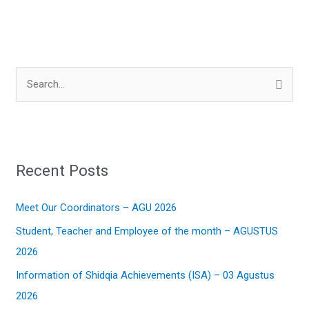
S
e
a
r
Recent Posts
c
h
Meet Our Coordinators – AGU 2026
f
Student, Teacher and Employee of the month – AGUSTUS
o
2026
r
:
Information of Shidqia Achievements (ISA) – 03 Agustus
2026