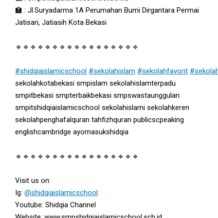
🏫 : Jl.Suryadarma 1A Perumahan Bumi Dirgantara Permai
Jatisari, Jatiasih Kota Bekasi
🔹🔹🔹🔹🔹🔹🔹🔹🔹🔹🔹🔹🔹🔹🔹🔹🔹
#shidqiaislamicschool
#sekolahislam
#sekolahfavorit
#sekola
sekolahkotabekasi smpislam sekolahislamterpadu
smpitbekasi smpterbaikbekasi smpswastaunggulan
smpitshidqiaislamicschool sekolahislami sekolahkeren
sekolahpenghafalquran tahfizhquran publicscpeaking
englishcambridge ayomasukshidqia
🔹🔹🔹🔹🔹🔹🔹🔹🔹🔹🔹🔹🔹🔹🔹🔹🔹
Visit us on:
Ig:
@shidqiaislamicschool
Youtube: Shidqia Channel
Website: www.smpshidqiaislamicschool.sch.id