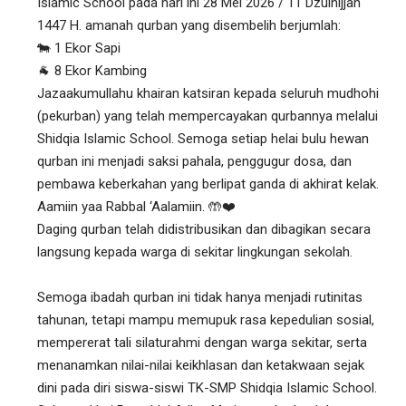
Islamic School pada hari ini 28 Mei 2026 / 11 Dzulhijjah
1447 H. amanah qurban yang disembelih berjumlah:
🐄 1 Ekor Sapi
🐐 8 Ekor Kambing
Jazaakumullahu khairan katsiran kepada seluruh mudhohi
(pekurban) yang telah mempercayakan qurbannya melalui
Shidqia Islamic School. Semoga setiap helai bulu hewan
qurban ini menjadi saksi pahala, penggugur dosa, dan
pembawa keberkahan yang berlipat ganda di akhirat kelak.
Aamiin yaa Rabbal ‘Aalamiin. 🤲❤️
Daging qurban telah didistribusikan dan dibagikan secara
langsung kepada warga di sekitar lingkungan sekolah.
Semoga ibadah qurban ini tidak hanya menjadi rutinitas
tahunan, tetapi mampu memupuk rasa kepedulian sosial,
mempererat tali silaturahmi dengan warga sekitar, serta
menanamkan nilai-nilai keikhlasan dan ketakwaan sejak
dini pada diri siswa-siswi TK-SMP Shidqia Islamic School.