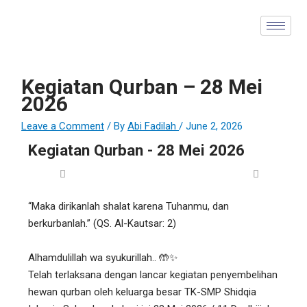
Skip
Type
Name*
Email*
Website
S
to
here..
e
content
a
r
Kegiatan Qurban – 28 Mei
c
2026
h
Leave a Comment
/ By
Abi Fadilah
/
June 2, 2026
f
Kegiatan Qurban - 28 Mei 2026
o
r
:
“Maka dirikanlah shalat karena Tuhanmu, dan
berkurbanlah.” (QS. Al-Kautsar: 2)
Alhamdulillah wa syukurillah.. 🤲✨
Telah terlaksana dengan lancar kegiatan penyembelihan
hewan qurban oleh keluarga besar TK-SMP Shidqia