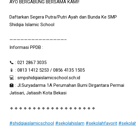
AYO BERGABUNG BERSAMA KAMI!
Daftarkan Segera Putra/Putri Ayah dan Bunda Ke SMP
Shidqia Islamic School
———————————————–
Informasi PPDB :
📞 : 021 2867 3035
📱 : 0813 1412 5253 / 0856 4135 1505
💻 : smpshidqiaislamicschool.sch.id
🏫 : Jl.Suryadarma 1A Perumahan Bumi Dirgantara Permai
Jatisari, Jatiasih Kota Bekasi
🔹🔹🔹🔹🔹🔹🔹🔹🔹🔹🔹🔹🔹🔹🔹🔹🔹🔹🔹
#shidqiaislamicschool
#sekolahislam
#sekolahfavorit
#sekola