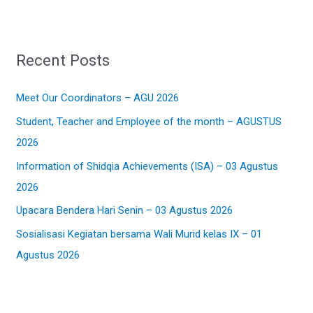
a
r
Recent Posts
c
h
Meet Our Coordinators – AGU 2026
f
Student, Teacher and Employee of the month – AGUSTUS
o
2026
r
:
Information of Shidqia Achievements (ISA) – 03 Agustus
2026
Upacara Bendera Hari Senin – 03 Agustus 2026
Sosialisasi Kegiatan bersama Wali Murid kelas IX – 01
Agustus 2026