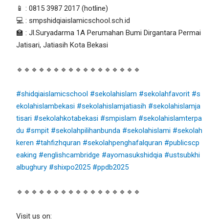
📱 : 0815 3987 2017 (hotline)
💻 : smpshidqiaislamicschool.sch.id
🏫 : Jl.Suryadarma 1A Perumahan Bumi Dirgantara Permai
Jatisari, Jatiasih Kota Bekasi
🔹🔹🔹🔹🔹🔹🔹🔹🔹🔹🔹🔹🔹🔹🔹🔹🔹
#shidqiaislamicschool
#sekolahislam
#sekolahfavorit
#s
ekolahislambekasi
#sekolahislamjatiasih
#sekolahislamja
tisari
#sekolahkotabekasi
#smpislam
#sekolahislamterpa
du
#smpit
#sekolahpilihanbunda
#sekolahislami
#sekolah
keren
#tahfizhquran
#sekolahpenghafalquran
#publicscp
eaking
#englishcambridge
#ayomasukshidqia
#ustsubkhi
albughury
#shixpo2025
#ppdb2025
🔹🔹🔹🔹🔹🔹🔹🔹🔹🔹🔹🔹🔹🔹🔹🔹🔹
Visit us on: