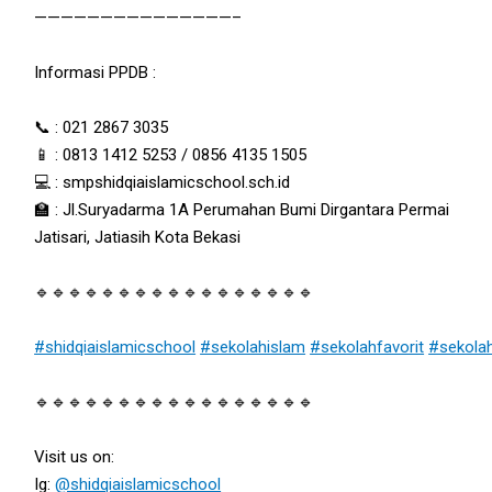
———————————————–
Informasi PPDB :
📞 : 021 2867 3035
📱 : 0813 1412 5253 / 0856 4135 1505
💻 : smpshidqiaislamicschool.sch.id
🏫 : Jl.Suryadarma 1A Perumahan Bumi Dirgantara Permai
Jatisari, Jatiasih Kota Bekasi
🔹🔹🔹🔹🔹🔹🔹🔹🔹🔹🔹🔹🔹🔹🔹🔹🔹
#shidqiaislamicschool
#sekolahislam
#sekolahfavorit
#sekola
🔹🔹🔹🔹🔹🔹🔹🔹🔹🔹🔹🔹🔹🔹🔹🔹🔹
Visit us on:
Ig:
@shidqiaislamicschool