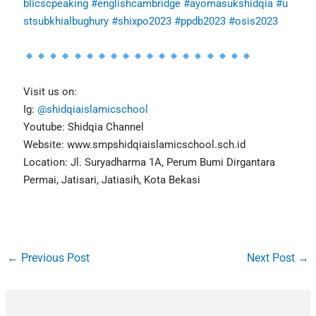
blicscpeaking
#englishcambridge
#ayomasukshidqia
#u
stsubkhialbughury
#shixpo2023
#ppdb2023
#osis2023
Visit us on:
Ig:
@shidqiaislamicschool
Youtube: Shidqia Channel
Website: www.smpshidqiaislamicschool.sch.id
Location: Jl. Suryadharma 1A, Perum Bumi Dirgantara
Permai, Jatisari, Jatiasih, Kota Bekasi
←
Previous Post
Next Post
→