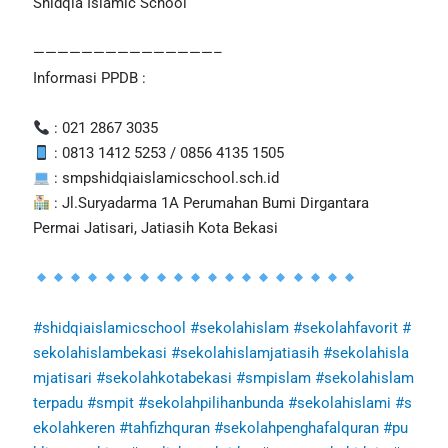
Shidqia Islamic School
———————————————–
Informasi PPDB :
: 021 2867 3035
: 0813 1412 5253 / 0856 4135 1505
: smpshidqiaislamicschool.sch.id
: Jl.Suryadarma 1A Perumahan Bumi Dirgantara
Permai Jatisari, Jatiasih Kota Bekasi
#shidqiaislamicschool
#sekolahislam
#sekolahfavorit
#
sekolahislambekasi
#sekolahislamjatiasih
#sekolahisla
mjatisari
#sekolahkotabekasi
#smpislam
#sekolahislam
terpadu
#smpit
#sekolahpilihanbunda
#sekolahislami
#s
ekolahkeren
#tahfizhquran
#sekolahpenghafalquran
#pu