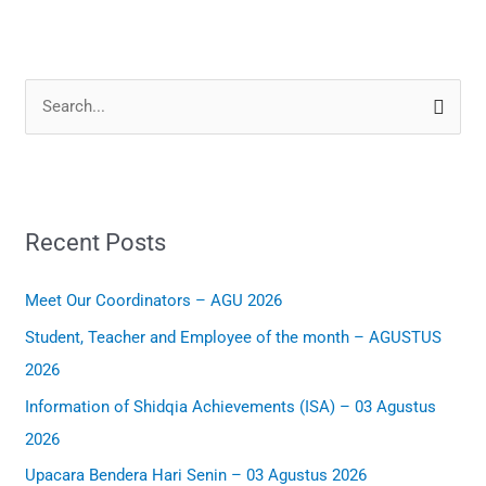
S
e
a
r
Recent Posts
c
h
Meet Our Coordinators – AGU 2026
f
Student, Teacher and Employee of the month – AGUSTUS
o
2026
r
:
Information of Shidqia Achievements (ISA) – 03 Agustus
2026
Upacara Bendera Hari Senin – 03 Agustus 2026