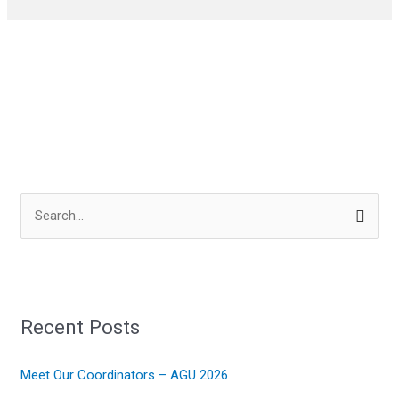
S
e
a
r
Recent Posts
c
h
Meet Our Coordinators – AGU 2026
f