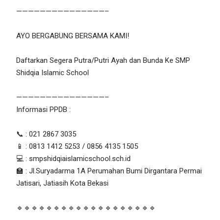
———————————————–
AYO BERGABUNG BERSAMA KAMI!
Daftarkan Segera Putra/Putri Ayah dan Bunda Ke SMP
Shidqia Islamic School
———————————————–
Informasi PPDB :
📞 : 021 2867 3035
📱 : 0813 1412 5253 / 0856 4135 1505
💻 : smpshidqiaislamicschool.sch.id
🏫 : Jl.Suryadarma 1A Perumahan Bumi Dirgantara Permai
Jatisari, Jatiasih Kota Bekasi
🔹🔹🔹🔹🔹🔹🔹🔹🔹🔹🔹🔹🔹🔹🔹🔹🔹🔹🔹