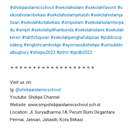
#shidqiaislamicschool
#sekolahislam
#sekolahfavorit
#s
ekolahislambekasi
#sekolahislamjatiasih
#sekolahislamja
tisari
#sekolahkotabekasi
#smpislam
#sekolahislamterpa
du
#smpit
#sekolahpilihanbunda
#sekolahislami
#sekolah
keren
#tahfizhquran
#sekolahpenghafalquran
#publicscp
eaking
#englishcambridge
#ayomasukshidqia
#ustsubkhi
albughury
#shixpo2022
#ptmt
#ppdb2022
🔹🔹🔹🔹🔹🔹🔹🔹🔹🔹🔹🔹🔹🔹🔹🔹🔹🔹🔹
Visit us on:
Ig:
@shidqiaislamicschool
Youtube: Shidqia Channel
Website: www.smpshidqiaislamicschool.sch.id
Location: Jl. Suryadharma 1A, Perum Bumi Dirgantara
Permai, Jatisari, Jatiasih, Kota Bekasi