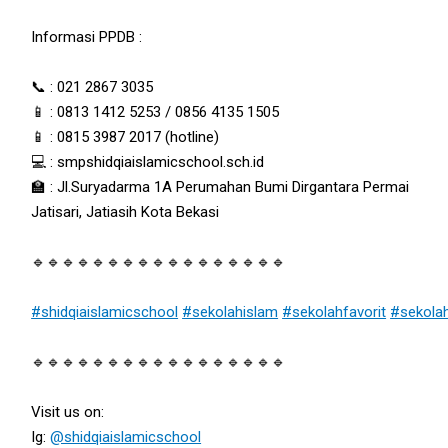
Informasi PPDB :
📞 : 021 2867 3035
📱 : 0813 1412 5253 / 0856 4135 1505
📱 : 0815 3987 2017 (hotline)
💻 : smpshidqiaislamicschool.sch.id
🏫 : Jl.Suryadarma 1A Perumahan Bumi Dirgantara Permai
Jatisari, Jatiasih Kota Bekasi
🔹🔹🔹🔹🔹🔹🔹🔹🔹🔹🔹🔹🔹🔹🔹🔹🔹
#shidqiaislamicschool
#sekolahislam
#sekolahfavorit
#sekola
🔹🔹🔹🔹🔹🔹🔹🔹🔹🔹🔹🔹🔹🔹🔹🔹🔹
Visit us on:
Ig:
@shidqiaislamicschool