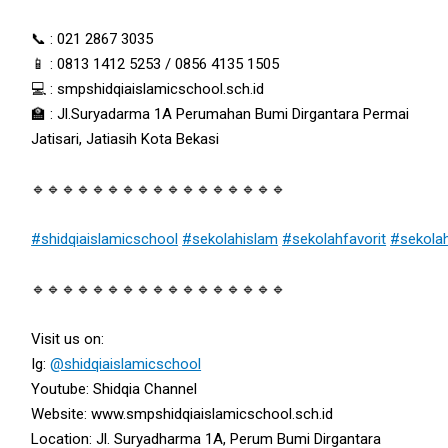
📞 : 021 2867 3035
📱 : 0813 1412 5253 / 0856 4135 1505
💻 : smpshidqiaislamicschool.sch.id
🏫 : Jl.Suryadarma 1A Perumahan Bumi Dirgantara Permai
Jatisari, Jatiasih Kota Bekasi
🔹🔹🔹🔹🔹🔹🔹🔹🔹🔹🔹🔹🔹🔹🔹🔹🔹
#shidqiaislamicschool
#sekolahislam
#sekolahfavorit
#sekola
🔹🔹🔹🔹🔹🔹🔹🔹🔹🔹🔹🔹🔹🔹🔹🔹🔹
Visit us on:
Ig:
@shidqiaislamicschool
Youtube: Shidqia Channel
Website: www.smpshidqiaislamicschool.sch.id
Location: Jl. Suryadharma 1A, Perum Bumi Dirgantara