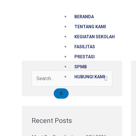
Skip
to
BERANDA
content
TENTANG KAMI
KEGIATAN SEKOLAH
FASILITAS
PRESTASI
SPMB
HUBUNGI KAMI
S
e
X
a
r
c
Recent Posts
h