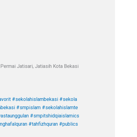
Permai Jatisari, Jatiasih Kota Bekasi
vorit
#sekolahislambekasi
#sekola
abekasi
#smpislam
#sekolahislamte
staunggulan
#smpitshidqiaislamics
nghafalquran
#tahfizhquran
#publics