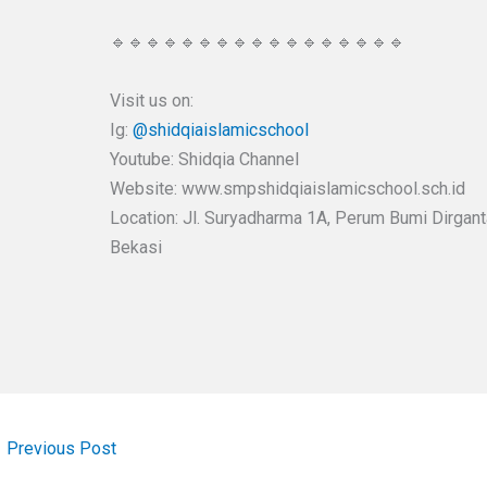
🔹🔹🔹🔹🔹🔹🔹🔹🔹🔹🔹🔹🔹🔹🔹🔹🔹
Visit us on:
Ig:
@shidqiaislamicschool
Youtube: Shidqia Channel
Website: www.smpshidqiaislamicschool.sch.id
Location: Jl. Suryadharma 1A, Perum Bumi Dirgantar
Bekasi
←
Previous Post