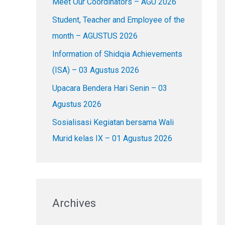
Meet Our Coordinators – AGU 2026
f
o
Student, Teacher and Employee of the
r
month – AGUSTUS 2026
:
Information of Shidqia Achievements
(ISA) – 03 Agustus 2026
Upacara Bendera Hari Senin – 03
Agustus 2026
Sosialisasi Kegiatan bersama Wali
Murid kelas IX – 01 Agustus 2026
Archives