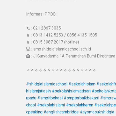
———————————————–
Informasi PPDB :
📞 : 021 2867 3035
📱 : 0813 1412 5253 / 0856 4135 1505
📱 : 0815 3987 2017 (hotline)
💻 : smpshidqiaislamicschool.sch.id
🏫 : Jl.Suryadarma 1A Perumahan Bumi Dirgantara 
🔹🔹🔹🔹🔹🔹🔹🔹🔹🔹🔹🔹🔹🔹🔹🔹🔹
#shidqiaislamicschool
#sekolahislam
#sekolahfa
hislamjatiasih
#sekolahislamjatisari
#sekolahkot
rpadu
#smpitbekasi
#smpterbaikbekasi
#smpswa
chool
#sekolahislami
#sekolahkeren
#sekolahpe
cpeaking
#englishcambridge
#ayomasukshidqia