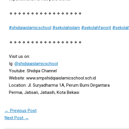
🔹🔹🔹🔹🔹🔹🔹🔹🔹🔹🔹🔹🔹🔹🔹🔹🔹
#shidqiaislamicschool
#sekolahislam
#sekolahfavorit
#sekola
🔹🔹🔹🔹🔹🔹🔹🔹🔹🔹🔹🔹🔹🔹🔹🔹🔹
Visit us on:
Ig:
@shidqiaislamicschool
Youtube: Shidqia Channel
Website: www.smpshidqiaislamicschool.sch.id
Location: Jl. Suryadharma 1A, Perum Bumi Dirgantara
Permai, Jatisari, Jatiasih, Kota Bekasi
←
Previous Post
Next Post
→