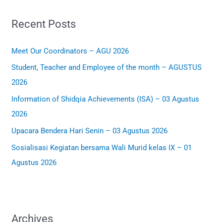
r
Recent Posts
c
h
Meet Our Coordinators – AGU 2026
f
Student, Teacher and Employee of the month – AGUSTUS
o
2026
r
:
Information of Shidqia Achievements (ISA) – 03 Agustus
2026
Upacara Bendera Hari Senin – 03 Agustus 2026
Sosialisasi Kegiatan bersama Wali Murid kelas IX – 01
Agustus 2026
Archives