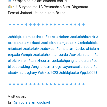
: smpshidqiaislamicschool.sch.id
: Jl.Suryadarma 1A Perumahan Bumi Dirgantara
Permai Jatisari, Jatiasih Kota Bekasi
#shidqiaislamicschool
#sekolahislam
#sekolahfavorit
#
sekolahislambekasi
#sekolahislamjatiasih
#sekolahisla
mjatisari
#sekolahkotabekasi
#smpislam
#sekolahislam
terpadu
#smpit
#sekolahpilihanbunda
#sekolahislami
#s
ekolahkeren
#tahfizhquran
#sekolahpenghafalquran
#pu
blicscpeaking
#englishcambridge
#ayomasukshidqia
#u
stsubkhialbughury
#shixpo2023
#shidqiaoke
#ppdb2023
Visit us on:
Ig:
@shidqiaislamicschool