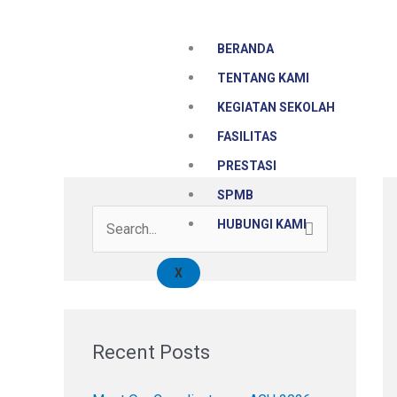
Skip
to
BERANDA
content
TENTANG KAMI
KEGIATAN SEKOLAH
FASILITAS
PRESTASI
SPMB
HUBUNGI KAMI
S
e
X
a
r
c
Recent Posts
h