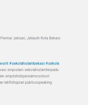
Permai Jatisari, Jatiasih Kota Bekasi
vorit
#sekolahislambekasi
#sekola
ekasi smpislam sekolahislamterpadu
an smpitshidqiaislamicschool
n tahfizhquran publicscpeaking