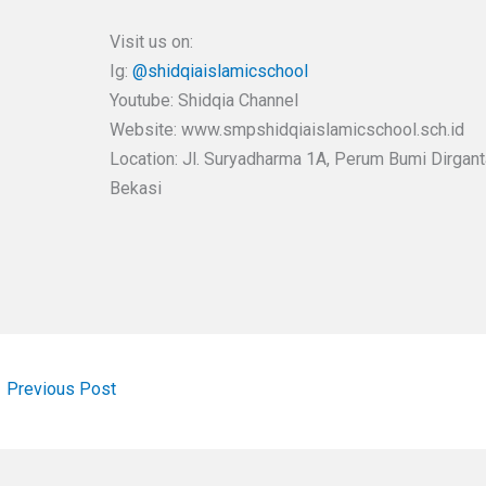
Visit us on:
Ig:
@shidqiaislamicschool
Youtube: Shidqia Channel
Website: www.smpshidqiaislamicschool.sch.id
Location: Jl. Suryadharma 1A, Perum Bumi Dirgantar
Bekasi
←
Previous Post