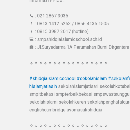
Informasi PPDB :
📞 : 021 2867 3035
📱 : 0813 1412 5253 / 0856 4135 1505
📱 : 0815 3987 2017 (hotline)
💻 : smpshidqiaislamicschool.sch.id
🏫 : Jl.Suryadarma 1A Perumahan Bumi Dirgantara 
🔹🔹🔹🔹🔹🔹🔹🔹🔹🔹🔹🔹🔹🔹🔹🔹🔹
#shidqiaislamicschool
#sekolahislam
#sekolahfa
hislamjatiasih
sekolahislamjatisari sekolahkotab
smpitbekasi smpterbaikbekasi smpswastaunggul
sekolahislami sekolahkeren sekolahpenghafalqura
englishcambridge ayomasukshidqia
🔹🔹🔹🔹🔹🔹🔹🔹🔹🔹🔹🔹🔹🔹🔹🔹🔹