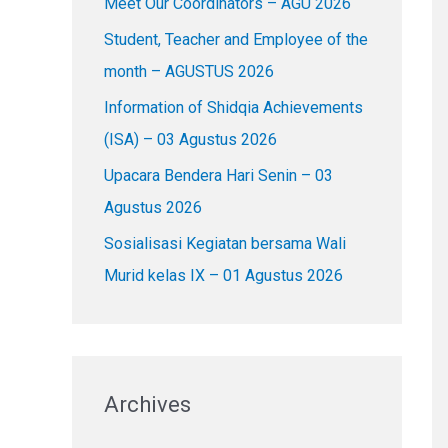
Meet Our Coordinators – AGU 2026
f
o
Student, Teacher and Employee of the
r
month – AGUSTUS 2026
:
Information of Shidqia Achievements
(ISA) – 03 Agustus 2026
Upacara Bendera Hari Senin – 03
Agustus 2026
Sosialisasi Kegiatan bersama Wali
Murid kelas IX – 01 Agustus 2026
Archives