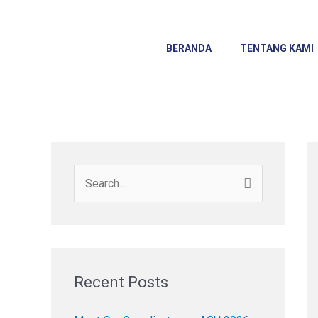
Skip
to
content
BERANDA
TENTANG KAMI
S
e
a
r
c
Recent Posts
h